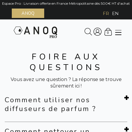
Espace Pro : Livraison offerte en France Métropolitaine dès 500€ HT d'achat
ANOQ
FR
EN
0
FOIRE AUX
QUESTIONS
Vous avez une question ? La réponse se trouve
sûrement ici !
Comment utiliser nos
diffuseurs de parfum ?
- Déposer quelques gouttes d'huile essentielle
Comment nettoyer un