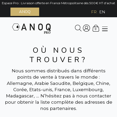
Espace Pro : Livraison offerte en France Métropolitaine dès 500€ HT d'achat
ANOQ
FR
EN
0
OÙ NOUS
TROUVER?
Nous sommes distribués dans différents
points de vente à travers le monde :
Allemagne, Arabie Saoudite, Belgique, Chine,
Corée, Etats-unis, France, Luxembourg,
Madagascar, .... N’hésitez pas à nous contacter
pour obtenir la liste complète des adresses de
nos partenaires.