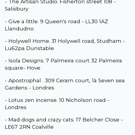
- The Artisan Studio. Fisherton street 108 -
Salisbury
- Give a little. 9 Queen's road - LL30 1AZ
Llandudno
- Holywell Home. 31 Holywell road, Studham -
Lu62pa Dunstable
- Isola Designs. 7 Palmeira court 32 Palmeira
square- Hove
- Apostrophal . 309 Ceram court, 1à Seven sea
Gardens - Londres
- Lotus zen incense. 10 Nicholson road -
Londres
- Mad dogs and crazy cats. 17 Belcher Close -
LE67 2RN Coalville