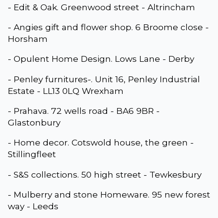
- Edit & Oak. Greenwood street - Altrincham
- Angies gift and flower shop. 6 Broome close -
Horsham
- Opulent Home Design. Lows Lane - Derby
- Penley furnitures-. Unit 16, Penley Industrial
Estate - LL13 0LQ Wrexham
- Prahava. 72 wells road - BA6 9BR -
Glastonbury
- Home decor. Cotswold house, the green -
Stillingfleet
- S&S collections. 50 high street - Tewkesbury
- Mulberry and stone Homeware. 95 new forest
way - Leeds